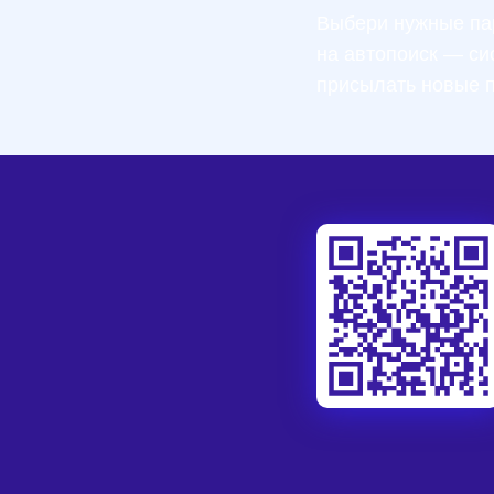
Выбери нужные па
на автопоиск — си
присылать новые 