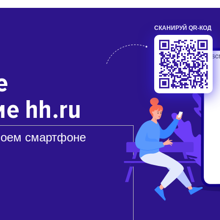
СКАНИРУЙ QR-КОД
е
е hh.ru
воем смартфоне