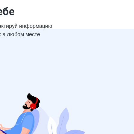
ебе
актируй информацию
х в любом месте