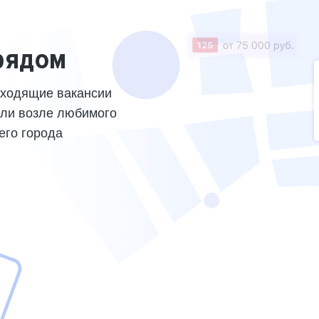
рядом
дходящие вакансии
или возле любимого
его города