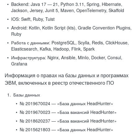
Backend:
Java 17 — 21, Python 3.11, Spring, Hibernate,
Jackson, Jersey, Junit 5, Maven, OpenTelemetry, Skaffold
IOS:
Swift, Ruby, Tuist
Android:
Kotlin, Kotlin Script (kts), Gradle Convention Plugins,
Ruby
Работа с данными:
PostgreSQL, Scylla, Redis, ClickHouse,
Elasticsearch, Kafka, Hadoop, Flink, Spark
Инфраструктура:
Nginx, Ansible, MinIo, Docker, Consul,
Grafana
Информация о правах на базы данных и программах
ЭВМ, включенных в реестр отечественного ПО
Базы данных
№ 2019670024 — «База данных HeadHunter»
№ 2019670023 — «База вакансий HeadHunter»
№ 2018620237 — «База вакансий HeadHunter»
№ 2015621803 — «База данных HeadHunter»